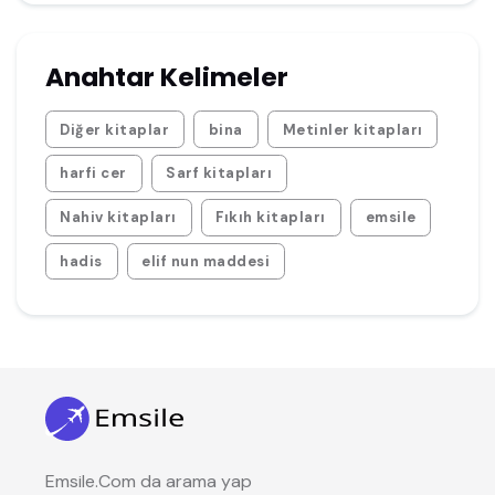
Anahtar Kelimeler
Diğer kitaplar
bina
Metinler kitapları
harfi cer
Sarf kitapları
Nahiv kitapları
Fıkıh kitapları
emsile
hadis
elif nun maddesi
Emsile.Com da arama yap