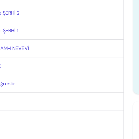
e ŞERHİ 2
 ŞERHİ 1
MAM-I NEVEVİ
ü
ğrenilir