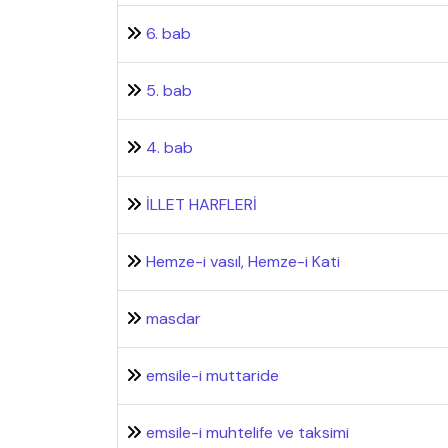
6. bab
5. bab
4. bab
İLLET HARFLERİ
Hemze-i vasıl, Hemze-i Kati
masdar
emsile-i muttaride
emsile-i muhtelife ve taksimi