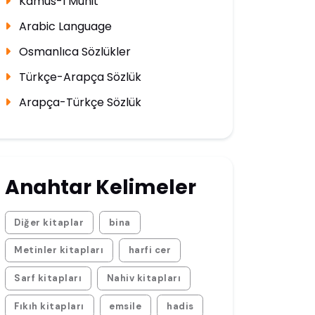
Kamus-ı Muhit
Arabic Language
Osmanlıca Sözlükler
Türkçe-Arapça Sözlük
Arapça-Türkçe Sözlük
Anahtar Kelimeler
Diğer kitaplar
bina
Metinler kitapları
harfi cer
Sarf kitapları
Nahiv kitapları
Fıkıh kitapları
emsile
hadis