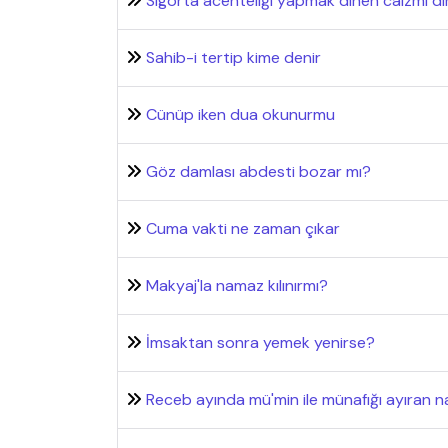
Sigorta acenteliği yapmak dinen caizmi di
Sahib-i tertip kime denir
Cünüp iken dua okunurmu
Göz damlası abdesti bozar mı?
Cuma vakti ne zaman çıkar
Makyaj'la namaz kılınırmı?
İmsaktan sonra yemek yenirse?
Receb ayında mü'min ile münafığı ayıran 