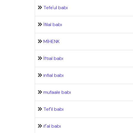
Tefe'ul babı
İfilal babı
MİHENK
İftial babı
infial babı
mufaale babı
Tef'il babı
if'al babı