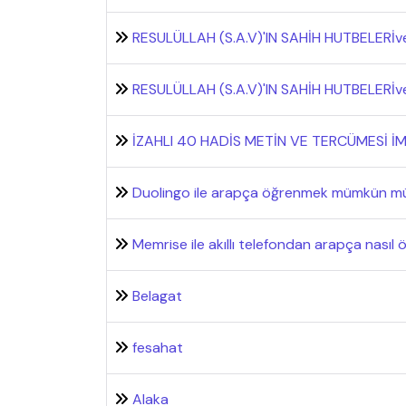
RESULÜLLAH (S.A.V)'IN SAHİH HUTBELERİv
RESULÜLLAH (S.A.V)'IN SAHİH HUTBELERİve
İZAHLI 40 HADİS METİN VE TERCÜMESİ İ
Duolingo ile arapça öğrenmek mümkün m
Memrise ile akıllı telefondan arapça nasıl ö
Belagat
fesahat
Alaka