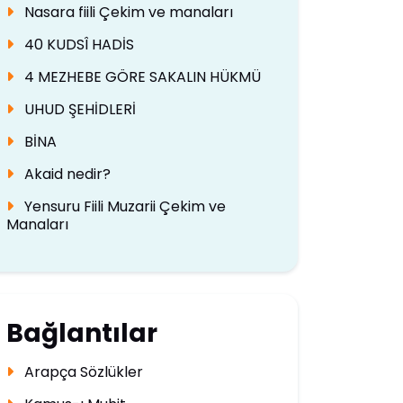
Nasara fiili Çekim ve manaları
40 KUDSÎ HADİS
4 MEZHEBE GÖRE SAKALIN HÜKMÜ
UHUD ŞEHİDLERİ
BİNA
Akaid nedir?
Yensuru Fiili Muzarii Çekim ve
Manaları
Bağlantılar
Arapça Sözlükler