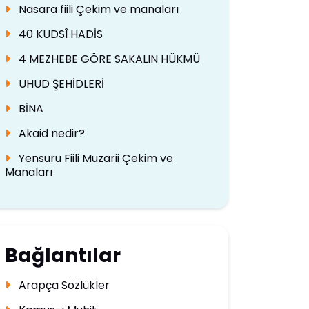
Nasara fiili Çekim ve manaları
40 KUDSÎ HADİS
4 MEZHEBE GÖRE SAKALIN HÜKMÜ
UHUD ŞEHİDLERİ
BİNA
Akaid nedir?
Yensuru Fiili Muzarii Çekim ve
Manaları
Bağlantılar
Arapça Sözlükler