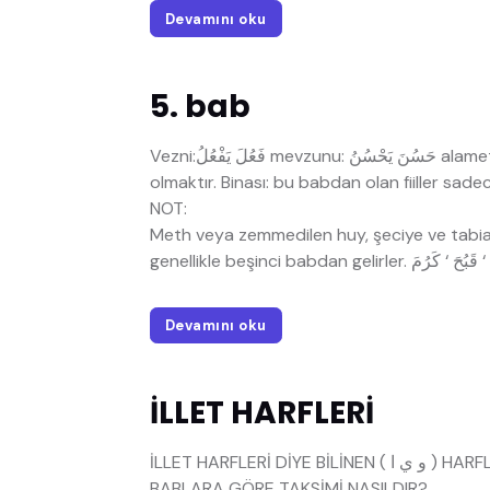
Devamını oku
5. bab
Vezni:فَعُلَ يَفْعُلُ mevzunu: حَسُنَ يَحْسُنُ alameti: mazide ve muzaride aynel fiili mazmum (ötre)
NOT:
Meth veya zemmedilen huy, şeciye ve tabiat g
Devamını oku
İLLET HARFLERİ
İLLET HARFLERİ DİYE BİLİNEN ( و ي ا ) HARFLERİN-DEN TEŞKİL ETMESİ HALİNDE FİİLLERİN
BABLARA GÖRE TAKSİMİ NASILDIR?