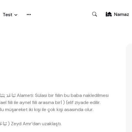
Namaz
Test
için sülasi mücerret fiilin başına bir ( ت )ta, fael fiili ile aynel fiili arasına birا ) (elif ziyade edilir.
Bu müşareket iki kişi ile çok kişi asasında olur.
A ) İki kişi arasındaki müşareket: ( تَبَاعَدَ زَيْدٌ عَمْرًا ) Zeyd Amr’dan uzaklaştı.