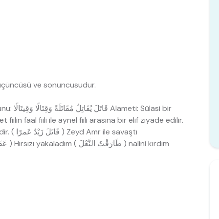
n üçüncüsü ve sonuncusudur.
ilin faal fiili ile aynel fiili arasına bir elif ziyade edilir.
Binası: iki kişi arasında ortaklık (işdeşlik) içindir. ( قَاتَلَ زَيْدٌ عَمرًا ) Zeyd Amr ile savaştı
Müşareket bazen tek taraflı olur. ( عَقَبْتُ اللِصَّ ) Hırsızı yakaladım ( طَارَقْتُ النَّعْلَ ) nalini kırdım