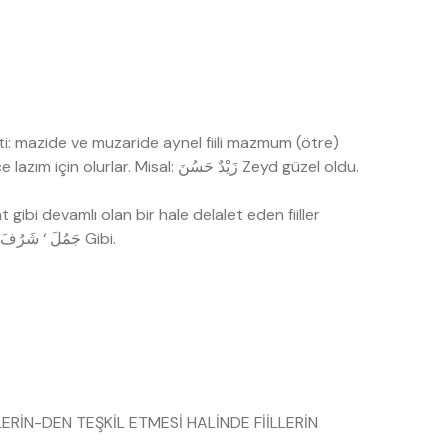
olmaktır. Binası: bu babdan olan fiiller sadece lazım için olurlar. Misal: زَيْدٌ حَسُنَ Zeyd güzel oldu.
ibi devamlı olan bir hale delalet eden fiiller
genellikle beşinci babdan gelirler. جَمُلَ ‘ شَرُفَ ‘ قَبُحَ ‘ كَرُمَ Gibi.