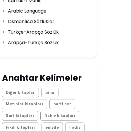
Kamus-ı Muhit
Arabic Language
Osmanlıca Sözlükler
Türkçe-Arapça Sözlük
Arapça-Türkçe Sözlük
Anahtar Kelimeler
Diğer kitaplar
bina
Metinler kitapları
harfi cer
Sarf kitapları
Nahiv kitapları
Fıkıh kitapları
emsile
hadis