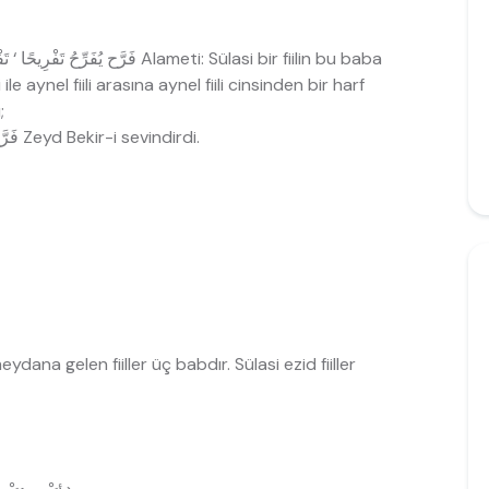
 ile aynel fiili arasına aynel fiili cinsinden bir harf
;
1- Lazım fiili müteaddi yapmak için فَرَّح زَيْدٌ بَكْرًا Zeyd Bekir-i sevindirdi.
dana gelen fiiller üç babdır. Sülasi ezid fiiller