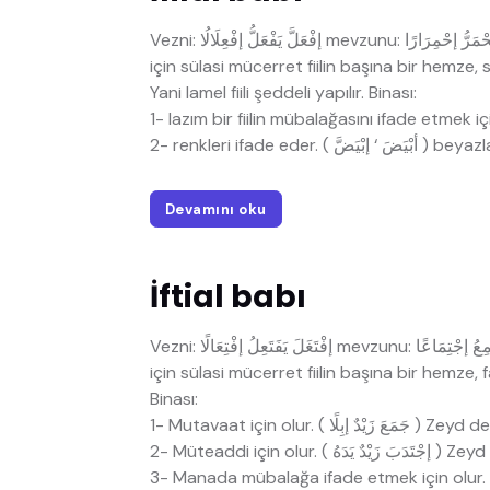
Vezni: إفْعَلَّ يَفْعَلُّ إفْعِلَالُا mevzunu: إحْمَرَّ يَحْمَرُّ إحْمِرَارًا Alameti: Sülasi bir fiilin bu baba nakledilmesi
için sülasi mücerret fiilin başına bir hemze, s
Yani lamel fiili şeddeli yapılır. Binası:
Devamını oku
İftial babı
Vezni: إفْتَغَلَ يَفَتَعِلُ إفْتِعَالًا mevzunu: إجْتَمَعَ يَجْتَمِعُ إجْتِمَاعًا Alameti: Sülasi bir fiilin bu baba nakledilmesi
için sülasi mücerret fiilin başına bir hemze, fael
Binası:
2- Müteaddi için olur. ( إجْت