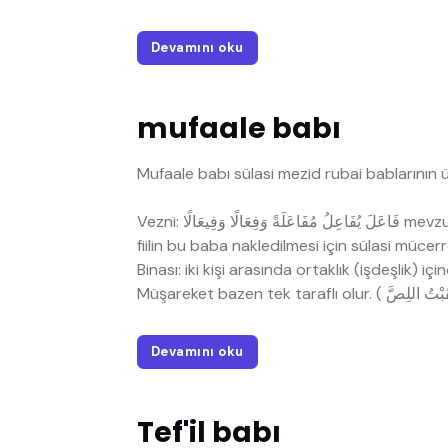
Devamını oku
mufaale babı
Mufaale babı sülasi mezid rubai bablarını
Vezni: فَاعَلَ يُفَاعِلُ مُفَاعَلَةً وَفِعَالًا وَفِيعَالًا mevzunu: قَاتَلَ يُقَاتِلُ مُقَاتَلَةً وَقِتَالًا وَقِيتَالًا Alameti: Sülasi bir
fiilin bu baba nakledilmesi için sülasi mücerret fi
Devamını oku
Tef'il babı