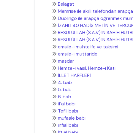
Belagat
Memrise ile akıllı telefondan arapça 
Duolingo ile arapça öğrenmek mü
İZAHLI 40 HADİS METİN VE TERCÜ
RESULÜLLAH (S.A.V)'IN SAHİH HUTB
RESULÜLLAH (S.A.V)'IN SAHİH HUTB
emsile-i muhtelife ve taksimi
emsile-i muttaride
masdar
Hemze-i vasıl, Hemze-i Kati
İLLET HARFLERİ
4. bab
5. bab
6. bab
if'al babı
Tef'il babı
mufaale babı
infial babı
İftial babı