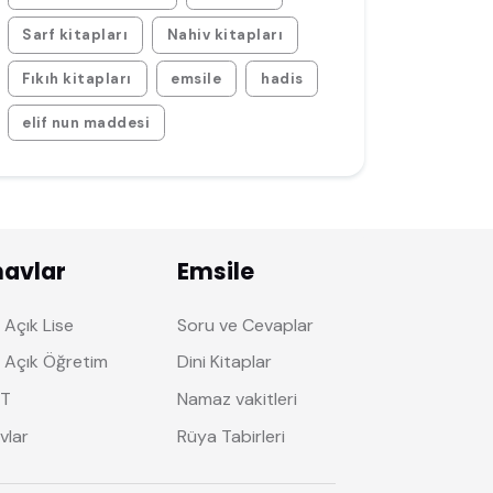
Sarf kitapları
Nahiv kitapları
Fıkıh kitapları
emsile
hadis
elif nun maddesi
navlar
Emsile
Açık Lise
Soru ve Cevaplar
 Açık Öğretim
Dini Kitaplar
T
Namaz vakitleri
vlar
Rüya Tabirleri