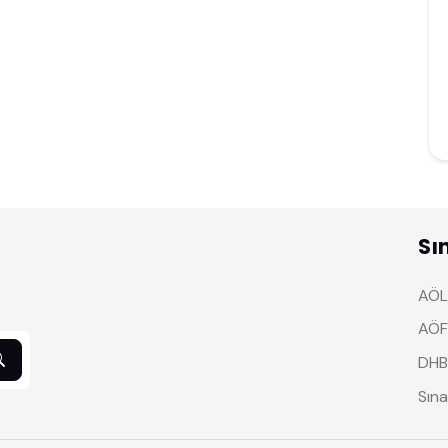
Sı
AÖL 
AÖF
DHB
Sına